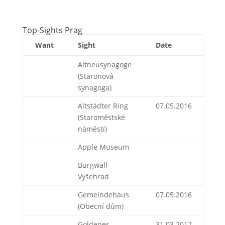
Top-Sights Prag
Want
Sight
Date
Altneusynagoge
(Staronová
synagoga)
Altstädter Ring
07.05.2016
(Staroměstské
náměstí)
Apple Museum
Burgwall
Vyšehrad
Gemeindehaus
07.05.2016
(Obecní dům)
Goldenes
31.03.2017