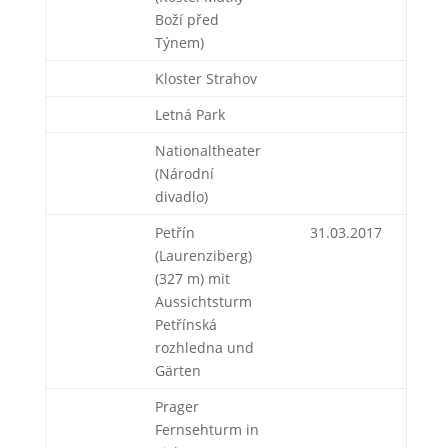
Boží před
Týnem)
Kloster Strahov
Letná Park
Nationaltheater
(Národní
divadlo)
Petřín
31.03.2017
(Laurenziberg)
(327 m) mit
Aussichtsturm
Petřínská
rozhledna und
Gärten
Prager
Fernsehturm in