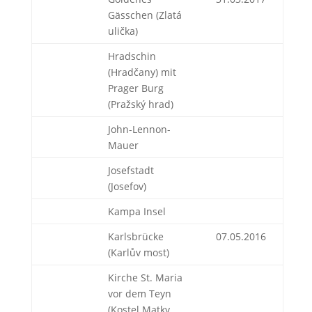
Gässchen (Zlatá
ulička)
Hradschin
(Hradčany) mit
Prager Burg
(Pražský hrad)
John-Lennon-
Mauer
Josefstadt
(Josefov)
Kampa Insel
Karlsbrücke
07.05.2016
(Karlův most)
Kirche St. Maria
vor dem Teyn
(Kostel Matky