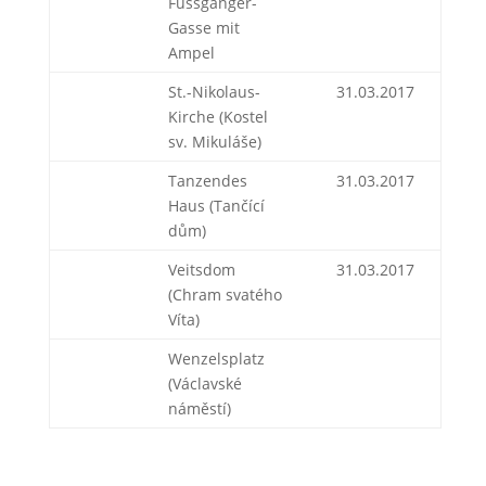
Fussgänger-
Gasse mit
Ampel
St.-Nikolaus-
31.03.2017
Kirche (Kostel
sv. Mikuláše)
Tanzendes
31.03.2017
Haus (Tančící
dům)
Veitsdom
31.03.2017
(Chram svatého
Víta)
Wenzelsplatz
(Václavské
náměstí)