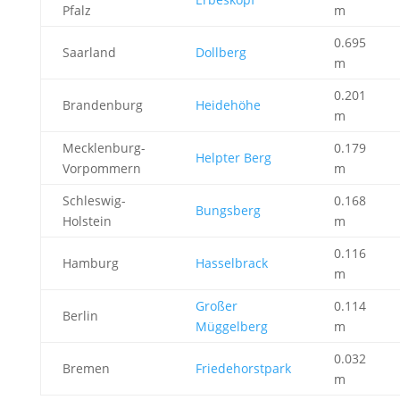
Pfalz
m
0.695
Saarland
Dollberg
m
0.201
Brandenburg
Heidehöhe
m
Mecklenburg-
0.179
Helpter Berg
Vorpommern
m
Schleswig-
0.168
Bungsberg
Holstein
m
0.116
Hamburg
Hasselbrack
m
Großer
0.114
Berlin
Müggelberg
m
0.032
Bremen
Friedehorstpark
m