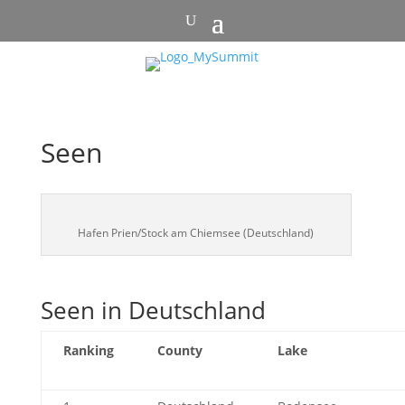
Seen
Hafen Prien/Stock am Chiemsee (Deutschland)
Seen in Deutschland
Ranking
County
Lake