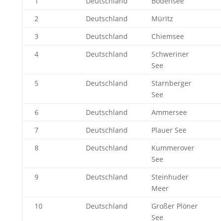
1
Deutschland
Bodensee
2
Deutschland
Müritz
3
Deutschland
Chiemsee
4
Deutschland
Schweriner
See
5
Deutschland
Starnberger
See
6
Deutschland
Ammersee
7
Deutschland
Plauer See
8
Deutschland
Kummerover
See
9
Deutschland
Steinhuder
Meer
10
Deutschland
Großer Plöner
See