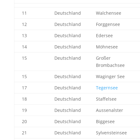
11
Deutschland
Walchensee
12
Deutschland
Forggensee
13
Deutschland
Edersee
14
Deutschland
Möhnesee
15
Deutschland
Großer
Brombachsee
15
Deutschland
Waginger See
17
Deutschland
Tegernsee
18
Deutschland
Staffelsee
19
Deutschland
Aussenalster
20
Deutschland
Biggesee
21
Deutschland
Sylvensteinsee