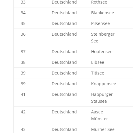
33
Deutschland
Rothsee
34
Deutschland
Blankensee
35
Deutschland
Pilsensee
36
Deutschland
Steinberger
See
37
Deutschland
Hopfensee
38
Deutschland
Eibsee
39
Deutschland
Titisee
39
Deutschland
Knappensee
41
Deutschland
Happurger
Stausee
42
Deutschland
Aasee
Münster
43
Deutschland
Murner See