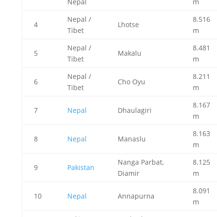
Nepal
m
Nepal /
8.516
4
Lhotse
Tibet
m
Nepal /
8.481
5
Makalu
Tibet
m
Nepal /
8.211
6
Cho Oyu
Tibet
m
8.167
7
Nepal
Dhaulagiri
m
8.163
8
Nepal
Manaslu
m
Nanga Parbat,
8.125
9
Pakistan
Diamir
m
8.091
10
Nepal
Annapurna
m