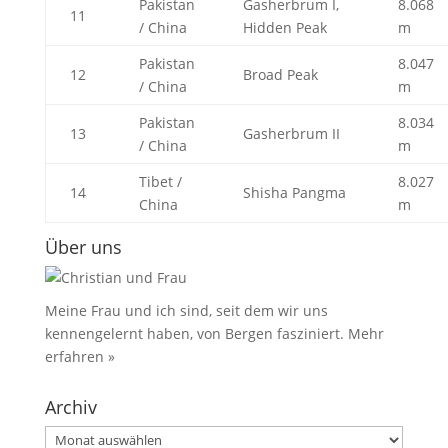
Pakistan
Gasherbrum I,
8.068
11
/ China
Hidden Peak
m
Pakistan
8.047
12
Broad Peak
/ China
m
Pakistan
8.034
13
Gasherbrum II
/ China
m
Tibet /
8.027
14
Shisha Pangma
China
m
Über uns
Meine Frau und ich sind, seit dem wir uns
kennengelernt haben, von Bergen fasziniert.
Mehr
erfahren »
Archiv
Archiv