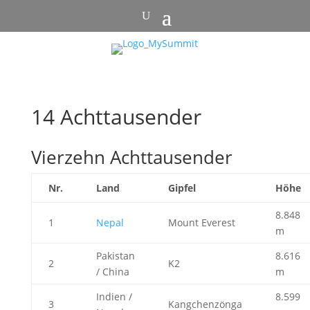
14 Achttausender
Vierzehn Achttausender
Nr.
Land
Gipfel
Höhe
8.848
1
Nepal
Mount Everest
m
Pakistan
8.616
2
K2
/ China
m
Indien /
8.599
3
Kangchenzönga