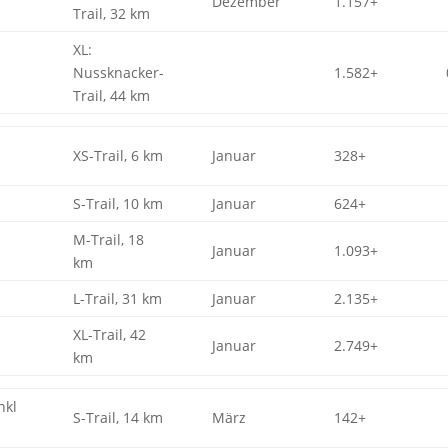
Dezember
1.157+
Trail, 32 km
XL:
Nussknacker-
1.582+
Trail, 44 km
XS-Trail, 6 km
Januar
328+
S-Trail, 10 km
Januar
624+
M-Trail, 18
Januar
1.093+
km
L-Trail, 31 km
Januar
2.135+
XL-Trail, 42
Januar
2.749+
km
nkl
S-Trail, 14 km
März
142+