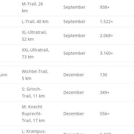
M-Trail, 26
September
938+
km
L-Trail, 40 km
September
1.522+
XL-Ultratrail,
September
2.068+
52 km
XXL-Ultratrail,
September
3.160+
73 km
Wichtel-Trail,
unn
Dezember
130
5 km
S: Grinch-
Dezember
349+
Trail, 11 km
M: Knecht
Ruprecht-
Dezember
556+
Trail, 17 km
L: Krampus-