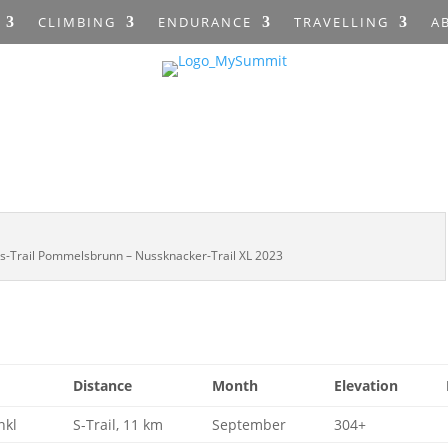
CLIMBING
ENDURANCE
TRAVELLING
A
Trail Pommelsbrunn – Nussknacker-Trail XL 2023
Distance
Month
Elevation
nkl
S-Trail, 11 km
September
304+