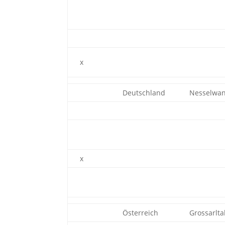
x
Deutschland
Nesselwa
x
Österreich
Grossarlta