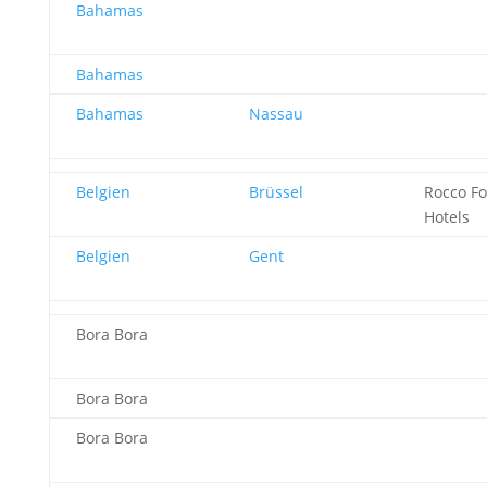
Bahamas
Bahamas
Bahamas
Nassau
Belgien
Brüssel
Rocco Fo
Hotels
Belgien
Gent
Bora Bora
Bora Bora
Bora Bora