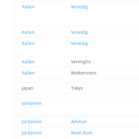
Italien
Venedig
Italien
Venedig
Italien
Venedig
Italien
Vermiglio
Italien
Wolkenstein
Japan
Tokyo
Jordanien
Jordanien
Amman
Jordanien
Wadi Rum