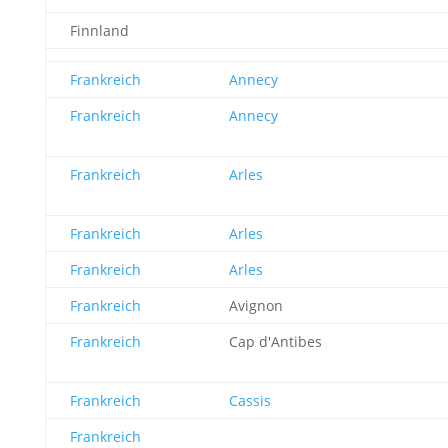
Finnland
Frankreich
Annecy
Frankreich
Annecy
Frankreich
Arles
Frankreich
Arles
Frankreich
Arles
Frankreich
Avignon
Frankreich
Cap d'Antibes
Frankreich
Cassis
Frankreich