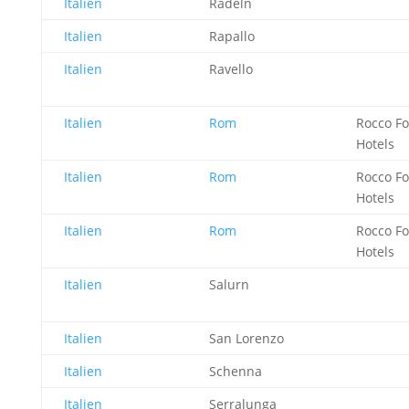
Italien
Radeln
Italien
Rapallo
Italien
Ravello
Italien
Rom
Rocco Fo
Hotels
Italien
Rom
Rocco Fo
Hotels
Italien
Rom
Rocco Fo
Hotels
Italien
Salurn
Italien
San Lorenzo
Italien
Schenna
Italien
Serralunga