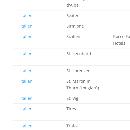
d'Alba
Italien
Sexten
Italien
Sirmione
Italien
Sizilien
Rocco Fo
Hotels
Italien
St. Leonhard
Italien
St. Lorenzen
Italien
St. Martin in
Thurn (Longiarú)
Italien
St. Vigli
Italien
Tires
Italien
Trafoi