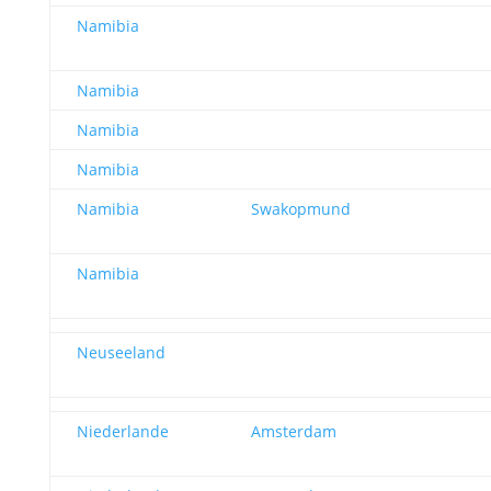
Namibia
Namibia
Namibia
Namibia
Namibia
Swakopmund
Namibia
Neuseeland
Niederlande
Amsterdam