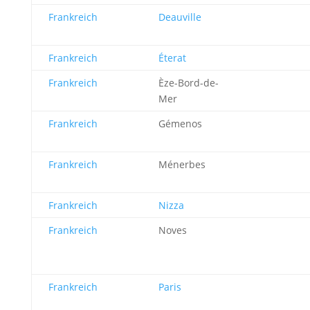
Frankreich
Deauville
Frankreich
Éterat
Frankreich
Èze-Bord-de-
Mer
Frankreich
Gémenos
Frankreich
Ménerbes
Frankreich
Nizza
Frankreich
Noves
Frankreich
Paris