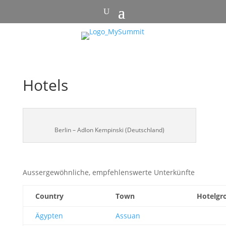
Hotels
Berlin – Adlon Kempinski (Deutschland)
Aussergewöhnliche, empfehlenswerte Unterkünfte
Country
Town
Hotelgr
Ägypten
Assuan