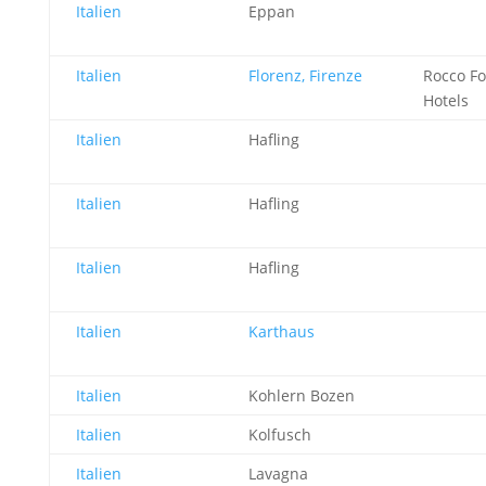
Italien
Eppan
Italien
Florenz, Firenze
Rocco Fo
Hotels
Italien
Hafling
Italien
Hafling
Italien
Hafling
Italien
Karthaus
Italien
Kohlern Bozen
Italien
Kolfusch
Italien
Lavagna