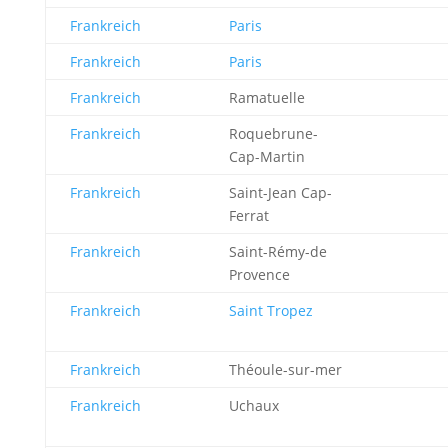
Frankreich
Paris
Frankreich
Paris
Frankreich
Ramatuelle
Frankreich
Roquebrune-
Cap-Martin
Frankreich
Saint-Jean Cap-
Ferrat
Frankreich
Saint-Rémy-de
Provence
Frankreich
Saint Tropez
Frankreich
Théoule-sur-mer
Frankreich
Uchaux