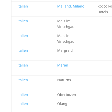
Italien
Mailand, Milano
Rocco Fo
Hotels
Italien
Mals im
Vinschgau
Italien
Mals im
Vinschgau
Italien
Margreid
Italien
Meran
Italien
Naturns
Italien
Oberbozen
Italien
Olang