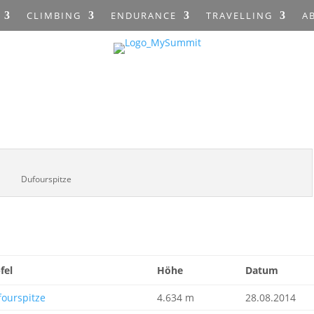
CLIMBING
ENDURANCE
TRAVELLING
A
Dufourspitze
fel
Höhe
Datum
fourspitze
4.634 m
28.08.2014