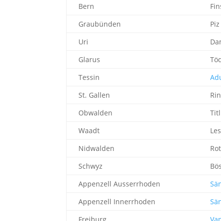
Bern
Fin
Graubünden
Piz
Uri
Da
Glarus
Tö
Tessin
Ad
St. Gallen
Rin
Obwalden
Titl
Waadt
Les
Nidwalden
Rot
Schwyz
Bö
Appenzell Ausserrhoden
Sän
Appenzell Innerrhoden
Sän
Freiburg
Van