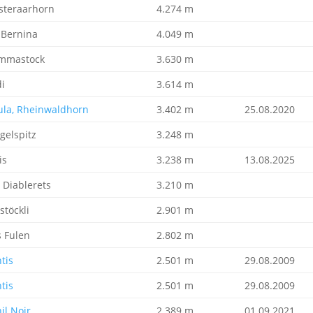
steraarhorn
4.274 m
 Bernina
4.049 m
mmastock
3.630 m
di
3.614 m
ula, Rheinwaldhorn
3.402 m
25.08.2020
gelspitz
3.248 m
is
3.238 m
13.08.2025
 Diablerets
3.210 m
stöckli
2.901 m
s Fulen
2.802 m
tis
2.501 m
29.08.2009
tis
2.501 m
29.08.2009
il Noir
2.389 m
01.09.2021