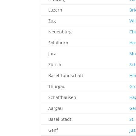
Luzern
Bri
Zug
Wil
Neuenburg
Ch
Solothurn
Ha
Jura
Mo
Zürich
Sc
Basel-Landschaft
Hin
Thurgau
Gro
Schaffhausen
Ha
Aargau
Gei
Basel-Stadt
St.
Genf
Jus