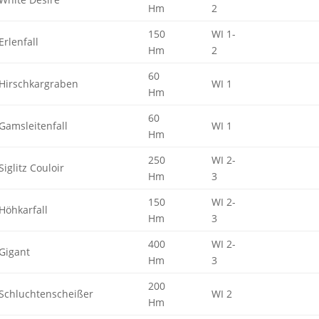
Hm
2
150
WI 1-
Erlenfall
Hm
2
60
Hirschkargraben
WI 1
Hm
60
Gamsleitenfall
WI 1
Hm
250
WI 2-
Siglitz Couloir
Hm
3
150
WI 2-
Höhkarfall
Hm
3
400
WI 2-
Gigant
Hm
3
200
Schluchtenscheißer
WI 2
Hm