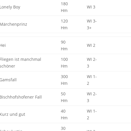
180
Lonely Boy
WI 3
Hm
120
WI 3-
Märchenprinz
Hm
3+
90
Hei
WI 2
Hm
Fliegen ist manchmal
100
WI 2-
schöner
Hm
3
300
WI 1-
Gamsfall
Hm
2
50
WI 2-
Bischhofshofener Fall
Hm
3
40
WI 1-
Kurz und gut
Hm
2
30