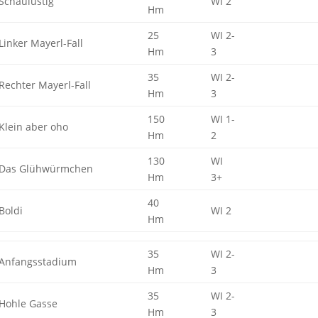
Schaulustig
WI 2
Hm
25
WI 2-
Linker Mayerl-Fall
Hm
3
35
WI 2-
Rechter Mayerl-Fall
Hm
3
150
WI 1-
Klein aber oho
Hm
2
130
WI
Das Glühwürmchen
Hm
3+
40
Boldi
WI 2
Hm
35
WI 2-
Anfangsstadium
Hm
3
35
WI 2-
Hohle Gasse
Hm
3