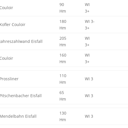
90
WI
Couloir
Hm
3+
180
WI 3-
Kofler Couloir
Hm
3+
205
WI
Jahreszahlwand Eisfall
Hm
3+
160
WI
Couloir
Hm
3+
110
Prossliner
WI 3
Hm
65
Pitschenbacher Eisfall
WI 3
Hm
130
Mendelbahn Eisfall
WI 3
Hm