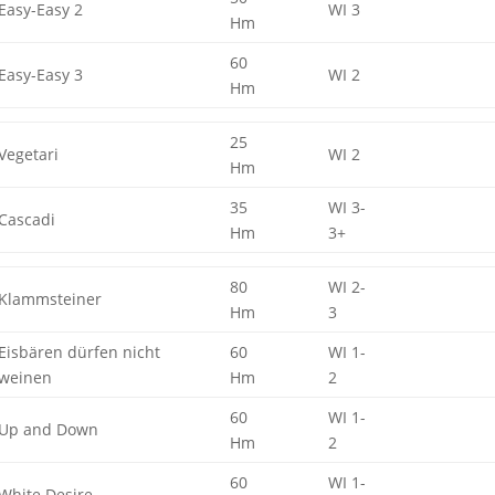
Easy-Easy 2
WI 3
Hm
60
Easy-Easy 3
WI 2
Hm
25
Vegetari
WI 2
Hm
35
WI 3-
Cascadi
Hm
3+
80
WI 2-
Klammsteiner
Hm
3
Eisbären dürfen nicht
60
WI 1-
weinen
Hm
2
60
WI 1-
Up and Down
Hm
2
60
WI 1-
White Desire