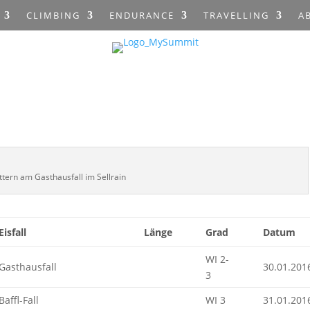
CLIMBING
ENDURANCE
TRAVELLING
A
ettern am Gasthausfall im Sellrain
Eisfall
Länge
Grad
Datum
WI 2-
Gasthausfall
30.01.201
3
Baffl-Fall
WI 3
31.01.201