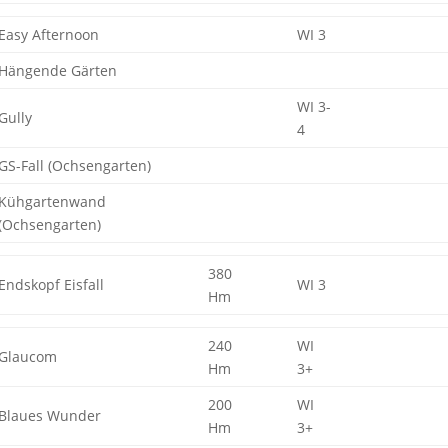
Easy Afternoon
WI 3
Hängende Gärten
WI 3-
Gully
4
GS-Fall (Ochsengarten)
Kühgartenwand
(Ochsengarten)
380
Endskopf Eisfall
WI 3
Hm
240
WI
Glaucom
Hm
3+
200
WI
Blaues Wunder
Hm
3+