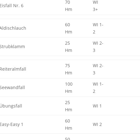
70
WI
Eisfall Nr. 6
Hm
3+
60
WI 1-
Aldischlauch
Hm
2
25
WI 2-
Strubklamm
Hm
3
75
WI 2-
Reiteralmfall
Hm
3
100
WI 1-
Seewandfall
Hm
2
25
Übungsfall
WI 1
Hm
60
Easy-Easy 1
WI 2
Hm
50