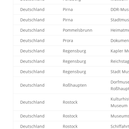
Deutschland
Pirna
DDR-Mu
Deutschland
Pirna
Stadtmu
Deutschland
Pommelsbrunn
Heimatm
Deutschland
Prora
Dokument
Deutschland
Regensburg
Kapler 
Deutschland
Regensburg
Reichst
Deutschland
Regensburg
Stadt M
Dorfmus
Deutschland
Roßhaupten
Roßhaup
Kulturhis
Deutschland
Rostock
Museum
Deutschland
Rostock
Museums
Deutschland
Rostock
Schiffah