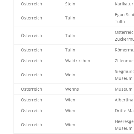
Österreich
Stein
Karikat
Egon Sch
Österreich
Tulln
Tulln
Österreic
Österreich
Tulln
Zuckerm
Österreich
Tulln
Römerm
Österreich
Waldkirchen
Zillenmu
Siegmund
Österreich
Wein
Museum
Österreich
Wenns
Museum 
Österreich
Wien
Albertina
Österreich
Wien
Dritte M
Heeresge
Österreich
Wien
Museum