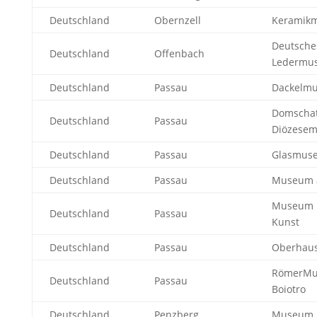
Deutschland
Obernzell
Keramik
Deutsche
Deutschland
Offenbach
Ledermu
Deutschland
Passau
Dackelm
Domschat
Deutschland
Passau
Diözese
Deutschland
Passau
Glasmus
Deutschland
Passau
Museum 
Museum 
Deutschland
Passau
Kunst
Deutschland
Passau
Oberhau
RömerMus
Deutschland
Passau
Boiotro
Deutschland
Penzberg
Museum 