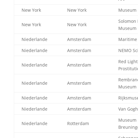
New York
New York
Museum o
Solomon 
New York
New York
Museum
Niederlande
Amsterdam
Maritim
Niederlande
Amsterdam
NEMO Sc
Red Ligh
Niederlande
Amsterdam
Prostitut
Rembran
Niederlande
Amsterdam
Museum
Niederlande
Amsterdam
Rijksmu
Niederlande
Amsterdam
Van Gog
Museum 
Niederlande
Rotterdam
Breuning