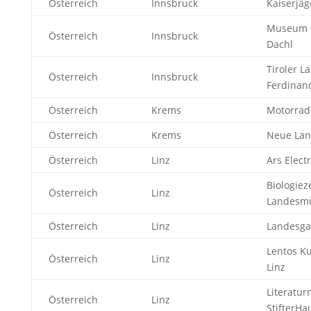
Österreich
Innsbruck
Kaiserjä
Museum 
Österreich
Innsbruck
Dachl
Tiroler 
Österreich
Innsbruck
Ferdina
Österreich
Krems
Motorra
Österreich
Krems
Neue Lan
Österreich
Linz
Ars Elect
Biologiez
Österreich
Linz
Landesm
Österreich
Linz
Landesgal
Lentos 
Österreich
Linz
Linz
Literatu
Österreich
Linz
StifterHa