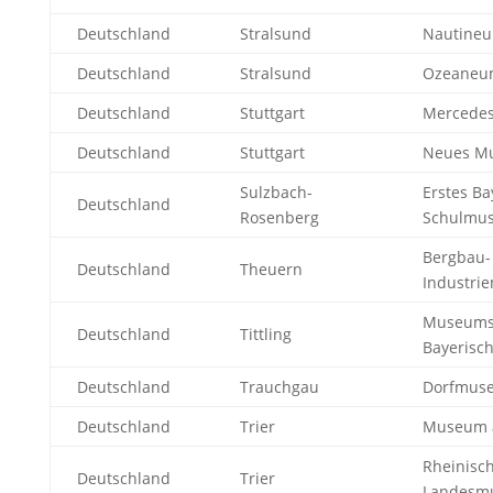
Deutschland
Stralsund
Nautine
Deutschland
Stralsund
Ozeaneu
Deutschland
Stuttgart
Mercede
Deutschland
Stuttgart
Neues M
Sulzbach-
Erstes Ba
Deutschland
Rosenberg
Schulmu
Bergbau-
Deutschland
Theuern
Industri
Museums
Deutschland
Tittling
Bayerisc
Deutschland
Trauchgau
Dorfmus
Deutschland
Trier
Museum 
Rheinisc
Deutschland
Trier
Landesm