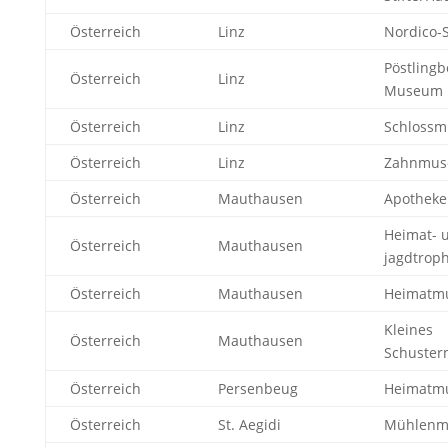
Österreich
Linz
Nordico-
Pöstling
Österreich
Linz
Museum
Österreich
Linz
Schlossm
Österreich
Linz
Zahnmus
Österreich
Mauthausen
Apothek
Heimat- 
Österreich
Mauthausen
jagdtro
Österreich
Mauthausen
Heimatm
Kleines
Österreich
Mauthausen
Schuste
Österreich
Persenbeug
Heimatm
Österreich
St. Aegidi
Mühlen