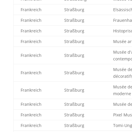
Frankreich
Straßburg
Elsässis
Frankreich
Straßburg
Frauenh
Frankreich
Straßburg
Histopri
Frankreich
Straßburg
Musée ar
Musée d'
Frankreich
Straßburg
contempo
Musée de
Frankreich
Straßburg
décoratif
Musée de
Frankreich
Straßburg
moderne
Frankreich
Straßburg
Musée de
Frankreich
Straßburg
Pixel Mu
Frankreich
Straßburg
Tomi-Un