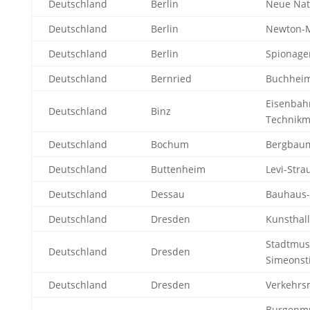
Deutschland
Berlin
Neue Nat
Deutschland
Berlin
Newton-
Deutschland
Berlin
Spionag
Deutschland
Bernried
Buchhei
Eisenbah
Deutschland
Binz
Technik
Deutschland
Bochum
Bergbau
Deutschland
Buttenheim
Levi-Str
Deutschland
Dessau
Bauhaus
Deutschland
Dresden
Kunsthal
Stadtmu
Deutschland
Dresden
Simeonsti
Deutschland
Dresden
Verkehr
Burgenm