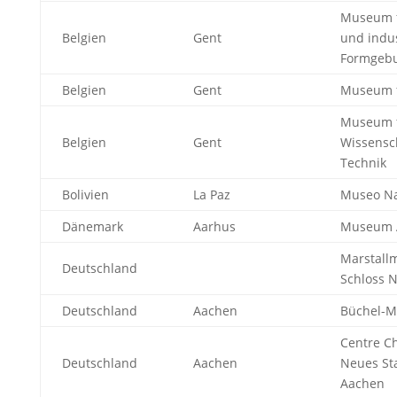
Museum 
Belgien
Gent
und indus
Formgeb
Belgien
Gent
Museum f
Museum 
Belgien
Gent
Wissensc
Technik
Bolivien
La Paz
Museo Na
Dänemark
Aarhus
Museum 
Marstall
Deutschland
Schloss 
Deutschland
Aachen
Büchel-
Centre C
Deutschland
Aachen
Neues S
Aachen