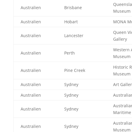
Queensla
Australien
Brisbane
Museum
Australien
Hobart
MONA M
Queen Vic
Australien
Lancester
Gallery
Western 
Australien
Perth
Museum
Historic 
Australien
Pine Creek
Museum
Australien
Sydney
Art Galle
Australien
Sydney
Australi
Australia
Australien
Sydney
Maritim
Australia
Australien
Sydney
Museum