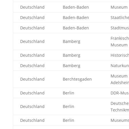
Deutschland
Baden-Baden
Museum F
Deutschland
Baden-Baden
Staatlich
Deutschland
Baden-Baden
Stadtmu
Fränkisch
Deutschland
Bamberg
Museum
Deutschland
Bamberg
Historis
Deutschland
Bamberg
Naturku
Museum 
Deutschland
Berchtesgaden
Adelshei
Deutschland
Berlin
DDR-Mu
Deutsche
Deutschland
Berlin
Technik
Deutschland
Berlin
Museums