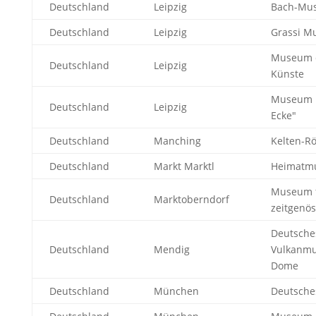
Deutschland
Leipzig
Bach-Mu
Deutschland
Leipzig
Grassi M
Museum d
Deutschland
Leipzig
Künste
Museum i
Deutschland
Leipzig
Ecke"
Deutschland
Manching
Kelten-
Deutschland
Markt Marktl
Heimatm
Museum 
Deutschland
Marktoberndorf
zeitgenös
Deutsche
Deutschland
Mendig
Vulkanmu
Dome
Deutschland
München
Deutsch