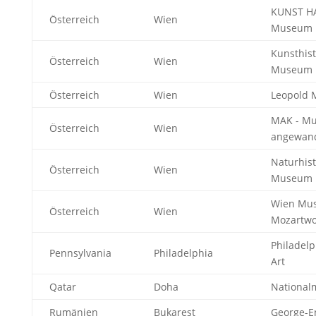
KUNST H
Österreich
Wien
Museum 
Kunsthist
Österreich
Wien
Museum
Österreich
Wien
Leopold
MAK - Mu
Österreich
Wien
angewand
Naturhist
Österreich
Wien
Museum
Wien Mu
Österreich
Wien
Mozartw
Philadel
Pennsylvania
Philadelphia
Art
Qatar
Doha
Nationa
Rumänien
Bukarest
George-