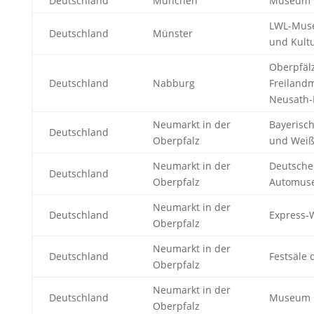
Deutschland
München
Museum 
LWL-Muse
Deutschland
Münster
und Kult
Oberpfäl
Deutschland
Nabburg
Freilan
Neusath-
Neumarkt in der
Bayerisch
Deutschland
Oberpfalz
und Wei
Neumarkt in der
Deutsche
Deutschland
Oberpfalz
Automus
Neumarkt in der
Deutschland
Express-
Oberpfalz
Neumarkt in der
Deutschland
Festsäle 
Oberpfalz
Neumarkt in der
Deutschland
Museum L
Oberpfalz