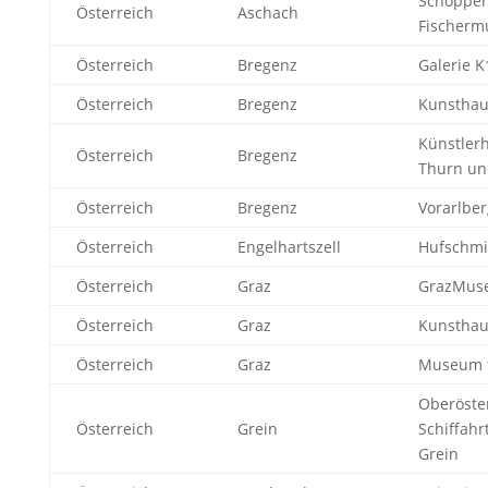
Schopper
Österreich
Aschach
Fischer
Österreich
Bregenz
Galerie K
Österreich
Bregenz
Kunsthau
Künstlerh
Österreich
Bregenz
Thurn un
Österreich
Bregenz
Vorarlbe
Österreich
Engelhartszell
Hufschm
Österreich
Graz
GrazMus
Österreich
Graz
Kunsthau
Österreich
Graz
Museum f
Oberöste
Österreich
Grein
Schiffah
Grein