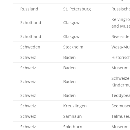
Russland
St. Petersburg
Russisc
Kelvingro
Schottland
Glasgow
and Mus
Schottland
Glasgow
Riversid
Schweden
Stockholm
Wasa-Mu
Schweiz
Baden
Historis
Schweiz
Baden
Museum 
Schweize
Schweiz
Baden
Kinderm
Schweiz
Baden
Teddybe
Schweiz
Kreuzlingen
Seemus
Schweiz
Samnaun
Talmuse
Schweiz
Solothurn
Museum A