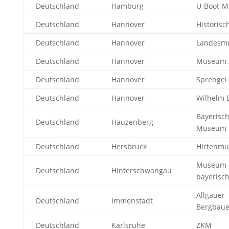
Deutschland
Hamburg
U-Boot-
Deutschland
Hannover
Historis
Deutschland
Hannover
Landesm
Deutschland
Hannover
Museum A
Deutschland
Hannover
Sprenge
Deutschland
Hannover
Wilhelm
Bayerisc
Deutschland
Hauzenberg
Museum
Deutschland
Hersbruck
Hirtenm
Museum 
Deutschland
Hinterschwangau
bayerisc
Allgäuer
Deutschland
Immenstadt
Bergbau
Deutschland
Karlsruhe
ZKM