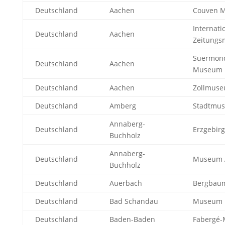
Deutschland
Aachen
Couven 
Internati
Deutschland
Aachen
Zeitung
Suermond
Deutschland
Aachen
Museum
Deutschland
Aachen
Zollmuse
Deutschland
Amberg
Stadtmu
Annaberg-
Deutschland
Erzgebi
Buchholz
Annaberg-
Deutschland
Museum 
Buchholz
Deutschland
Auerbach
Bergbau
Deutschland
Bad Schandau
Museum 
Deutschland
Baden-Baden
Fabergé