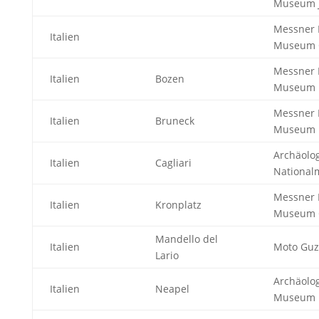
Museum J
Messner 
Italien
Museum O
Messner 
Italien
Bozen
Museum 
Messner 
Italien
Bruneck
Museum 
Archäolo
Italien
Cagliari
Nationa
Messner 
Italien
Kronplatz
Museum 
Mandello del
Italien
Moto Gu
Lario
Archäolo
Italien
Neapel
Museum