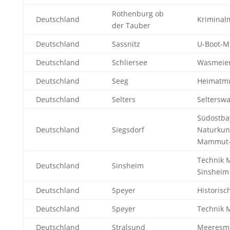
Rothenburg ob
Deutschland
Krimina
der Tauber
Deutschland
Sassnitz
U-Boot-
Deutschland
Schliersee
Wasmeie
Deutschland
Seeg
Heimatm
Deutschland
Selters
Seltersw
Südostba
Deutschland
Siegsdorf
Naturkun
Mammut
Technik
Deutschland
Sinsheim
Sinsheim
Deutschland
Speyer
Historis
Deutschland
Speyer
Technik
Deutschland
Stralsund
Meeresm