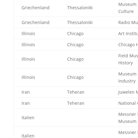
Museum o
Griechenland
Thessaloniki
Culture
Griechenland
Thessaloniki
Radio M
Illinois
Chicago
Art Instit
Illinois
Chicago
Chicago 
Field Mu
Illinois
Chicago
History
Museum o
Illinois
Chicago
Industry
Iran
Teheran
Juwelen
Iran
Teheran
National 
Messner 
Italien
Museum 
Messner 
Italien