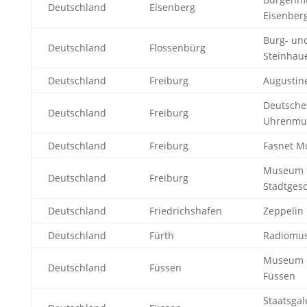
Deutschland
Eisenberg
Eisenber
Burg- un
Deutschland
Flossenbürg
Steinha
Deutschland
Freiburg
Augusti
Deutsche
Deutschland
Freiburg
Uhrenm
Deutschland
Freiburg
Fasnet 
Museum 
Deutschland
Freiburg
Stadtgesc
Deutschland
Friedrichshafen
Zeppeli
Deutschland
Fürth
Radiomu
Museum d
Deutschland
Füssen
Füssen
Staatsgal