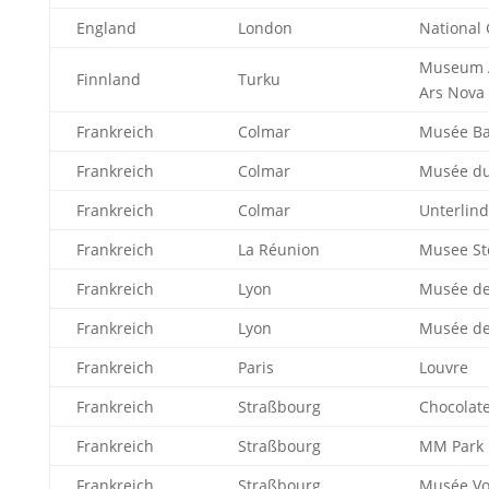
England
London
National 
Museum A
Finnland
Turku
Ars Nova
Frankreich
Colmar
Musée Ba
Frankreich
Colmar
Musée du
Frankreich
Colmar
Unterlin
Frankreich
La Réunion
Musee St
Frankreich
Lyon
Musée de
Frankreich
Lyon
Musée de
Frankreich
Paris
Louvre
Frankreich
Straßbourg
Chocola
Frankreich
Straßbourg
MM Park 
Frankreich
Straßbourg
Musée V