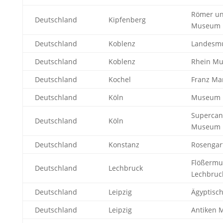
Römer un
Deutschland
Kipfenberg
Museum
Deutschland
Koblenz
Landesm
Deutschland
Koblenz
Rhein M
Deutschland
Kochel
Franz M
Deutschland
Köln
Museum 
Supercan
Deutschland
Köln
Museum
Deutschland
Konstanz
Rosenga
Flößerm
Deutschland
Lechbruck
Lechbruc
Deutschland
Leipzig
Ägyptisc
Deutschland
Leipzig
Antiken