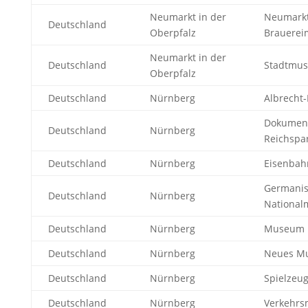
Neumarkt in der
Neumark
Deutschland
Oberpfalz
Brauere
Neumarkt in der
Deutschland
Stadtmu
Oberpfalz
Deutschland
Nürnberg
Albrecht
Dokument
Deutschland
Nürnberg
Reichspa
Deutschland
Nürnberg
Eisenba
Germanis
Deutschland
Nürnberg
Nationa
Deutschland
Nürnberg
Museum I
Deutschland
Nürnberg
Neues M
Deutschland
Nürnberg
Spielze
Deutschland
Nürnberg
Verkehr