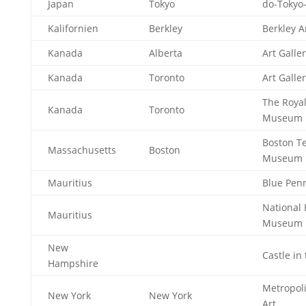
Japan
Tokyo
do-Toky
Kalifornien
Berkley
Berkley 
Kanada
Alberta
Art Galle
Kanada
Toronto
Art Galle
The Royal
Kanada
Toronto
Museum
Boston Te
Massachusetts
Boston
Museum
Mauritius
Blue Pe
National 
Mauritius
Museum
New
Castle in
Hampshire
Metropol
New York
New York
Art