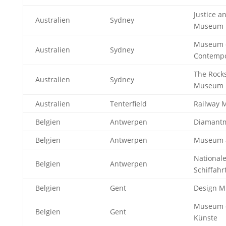
Justice a
Australien
Sydney
Museum
Museum 
Australien
Sydney
Contempo
The Rocks
Australien
Sydney
Museum
Australien
Tenterfield
Railway
Belgien
Antwerpen
Diamant
Belgien
Antwerpen
Museum 
National
Belgien
Antwerpen
Schiffah
Belgien
Gent
Design 
Museum 
Belgien
Gent
Künste