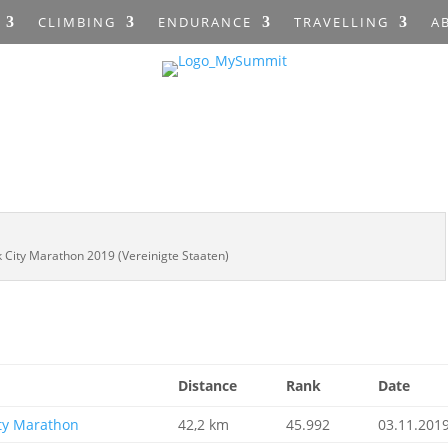
CLIMBING
ENDURANCE
TRAVELLING
A
 City Marathon 2019 (Vereinigte Staaten)
Distance
Rank
Date
ity Marathon
42,2 km
45.992
03.11.201