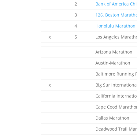
2
Bank of America Ch
3
126. Boston Marath
4
Honolulu Marathon
x
5
Los Angeles Marath
Arizona Marathon
Austin-Marathon
Baltimore Running F
x
Big Sur Internation
California Internati
Cape Cood Maratho
Dallas Marathon
Deadwood Trail Ma