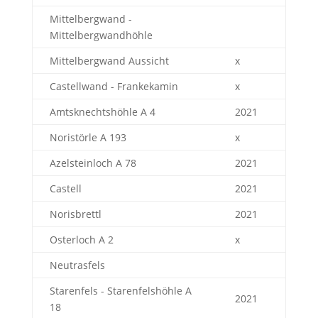
Mittelbergwand -
Mittelbergwandhöhle
Mittelbergwand Aussicht
x
Castellwand - Frankekamin
x
Amtsknechtshöhle A 4
2021
Noristörle A 193
x
Azelsteinloch A 78
2021
Castell
2021
Norisbrettl
2021
Osterloch A 2
x
Neutrasfels
Starenfels - Starenfelshöhle A
2021
18