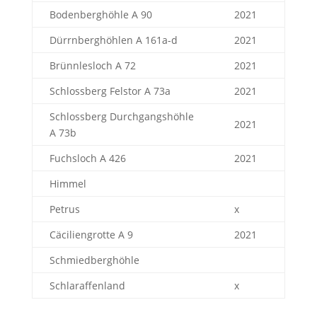
Bodenberghöhle A 90
2021
Dürrnberghöhlen A 161a-d
2021
Brünnlesloch A 72
2021
Schlossberg Felstor A 73a
2021
Schlossberg Durchgangshöhle
2021
A 73b
Fuchsloch A 426
2021
Himmel
Petrus
x
Cäciliengrotte A 9
2021
Schmiedberghöhle
Schlaraffenland
x