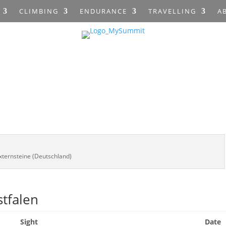
CLIMBING
ENDURANCE
TRAVELLING
A
xternsteine (Deutschland)
tfalen
Sight
Date