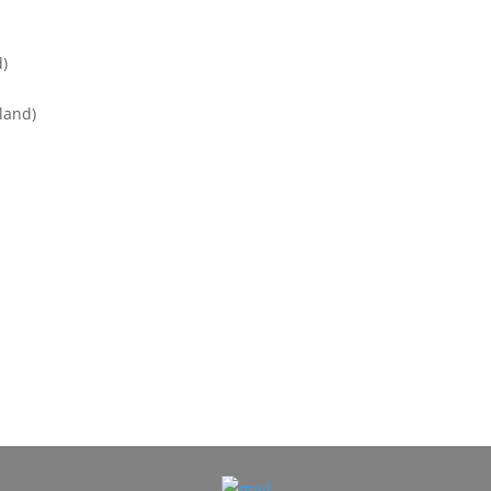
d)
land)