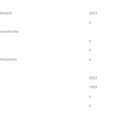
ulevard
2023
x
sserkirche
x
x
chtmuseum
x
2023
1993
x
x