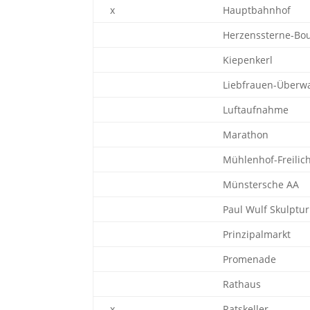
x
Hauptbahnhof
Herzenssterne-Bo
Kiepenkerl
Liebfrauen-Überwa
Luftaufnahme
Marathon
Mühlenhof-Freili
Münstersche AA
Paul Wulf Skulptur
Prinzipalmarkt
Promenade
Rathaus
x
Ratskeller