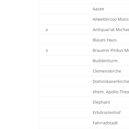
Aasee
Allwetterzoo Müns
x
Antiquariat Michae
Blaues Haus
x
Brauerei Pinkus M
Buddenturm
Clemenskirche
Dominikanerkirch
ehem. Apollo-Thea
Elephant
Erbdrostenhof
Fahrradstadt