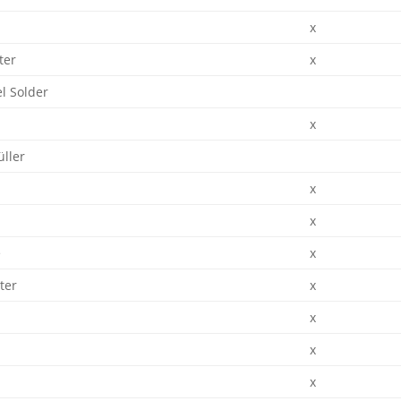
x
ter
x
l Solder
x
üller
x
x
e
x
ter
x
x
x
x