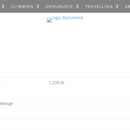
CLIMBING
ENDURANCE
TRAVELLING
A
t
1.276 m
eberge