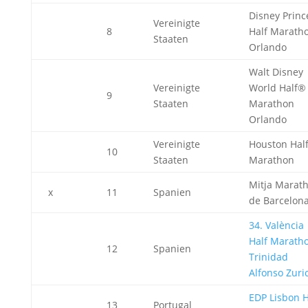
Disney Princ
Vereinigte
8
Half Marath
Staaten
Orlando
Walt Disney
Vereinigte
World Half®
9
Staaten
Marathon
Orlando
Vereinigte
Houston Hal
10
Staaten
Marathon
Mitja Marat
x
11
Spanien
de Barcelon
34. València
Half Marath
12
Spanien
Trinidad
Alfonso Zuri
EDP Lisbon H
13
Portugal