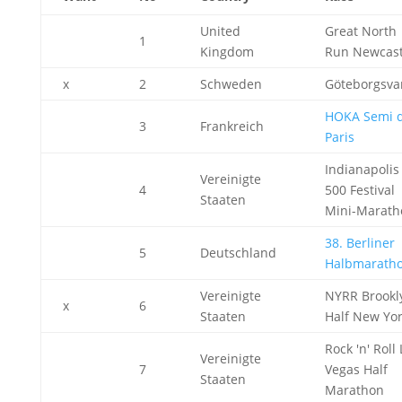
United
Great North
1
Kingdom
Run Newcast
x
2
Schweden
Göteborgsva
HOKA Semi 
3
Frankreich
Paris
Indianapolis
Vereinigte
4
500 Festival
Staaten
Mini-Marath
38. Berliner
5
Deutschland
Halbmarath
Vereinigte
NYRR Brookl
x
6
Staaten
Half New Yo
Rock 'n' Roll
Vereinigte
7
Vegas Half
Staaten
Marathon