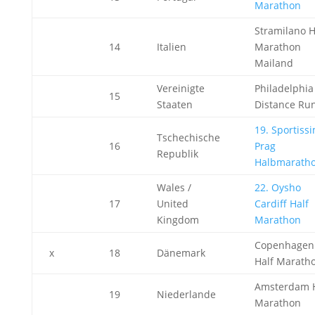
Marathon
Stramilano H
14
Italien
Marathon
Mailand
Vereinigte
Philadelphia
15
Staaten
Distance Ru
19. Sportiss
Tschechische
16
Prag
Republik
Halbmarath
Wales /
22. Oysho
17
United
Cardiff Half
Kingdom
Marathon
Copenhagen
x
18
Dänemark
Half Marath
Amsterdam H
19
Niederlande
Marathon