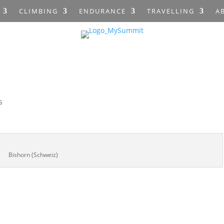
CLIMBING
ENDURANCE
TRAVELLING
A
s
Bishorn (Schweiz)