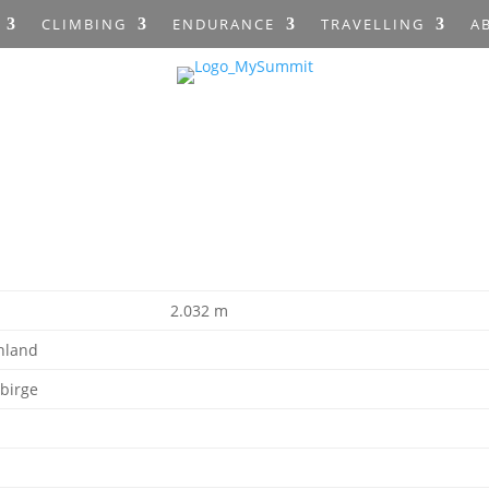
CLIMBING
ENDURANCE
TRAVELLING
A
2.032 m
hland
birge