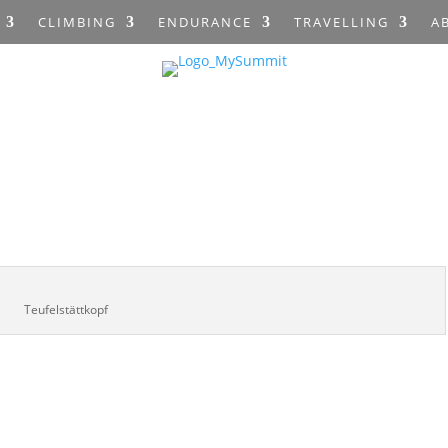
CLIMBING
ENDURANCE
TRAVELLING
A
Teufelstättkopf