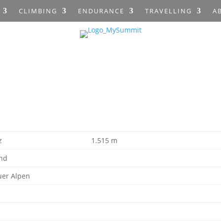
CLIMBING
ENDURANCE
TRAVELLING
A
z
1.515 m
nd
er Alpen