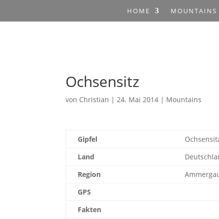
HOME
MOUNTAINS
Ochsensitz
von
Christian
|
24. Mai 2014
|
Mountains
Gipfel
Ochsensit
Land
Deutschla
Region
Ammergau
GPS
Fakten