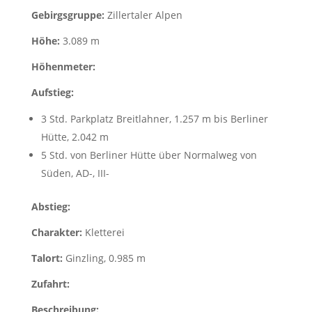
Gebirgsgruppe:
Zillertaler Alpen
Höhe:
3.089 m
Höhenmeter:
Aufstieg:
3 Std. Parkplatz Breitlahner, 1.257 m bis Berliner
Hütte, 2.042 m
5 Std. von Berliner Hütte über Normalweg von
Süden, AD-, III-
Abstieg:
Charakter:
Kletterei
Talort:
Ginzling, 0.985 m
Zufahrt:
Beschreibung: