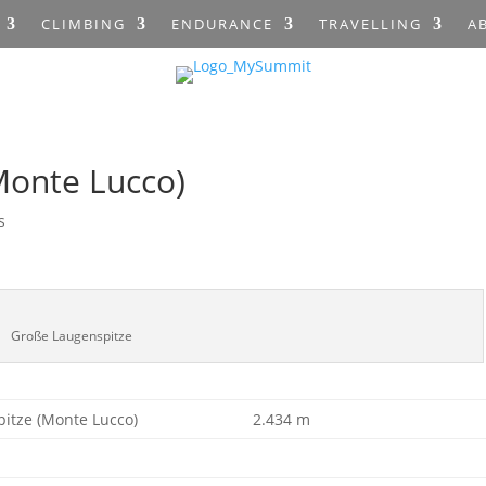
CLIMBING
ENDURANCE
TRAVELLING
A
Monte Lucco)
s
Große Laugenspitze
itze (Monte Lucco)
2.434 m