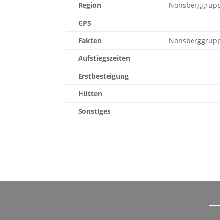
Region
Nonsberggrup
GPS
Fakten
Nonsberggrupp
Aufstiegszeiten
Erstbesteigung
Hütten
Sonstiges