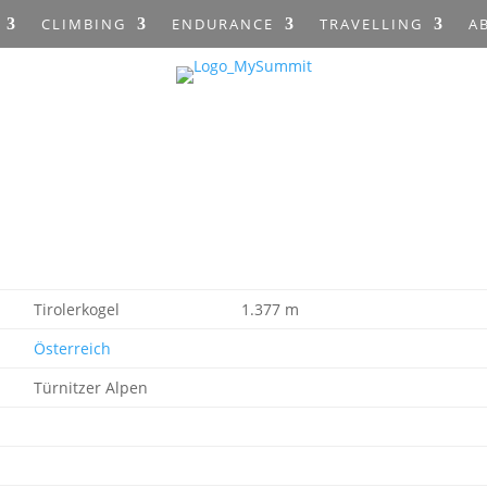
CLIMBING
ENDURANCE
TRAVELLING
A
Tirolerkogel
1.377 m
Österreich
Türnitzer Alpen