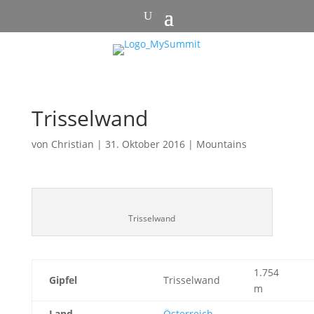
Trisselwand
von
Christian
|
31. Oktober 2016
|
Mountains
Trisselwand
1.754
Gipfel
Trisselwand
m
Land
Österreich