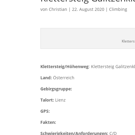
von
Christian
|
22. August 2020
|
Climbing
Kletter
Klettersteig/Höhenweg
: Klettersteig Galitze
Land:
Österreich
Gebirgsgruppe:
Talort:
Lienz
GPS:
Fakten:
Schwierigkeiten/Anforderungen:
C/D