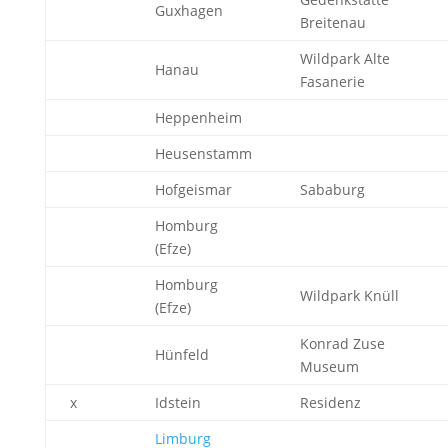
Guxhagen
Breitenau
Wildpark Alte
Hanau
Fasanerie
Heppenheim
Heusenstamm
Hofgeismar
Sababurg
Homburg
(Efze)
Homburg
Wildpark Knüll
(Efze)
Konrad Zuse
Hünfeld
Museum
x
Idstein
Residenz
Limburg