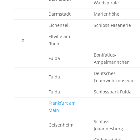
Waldspirale
Darmstadt
Marienhöhe
Eichenzell
Schloss Fasanerie
Eltville am
x
Rhein
Bonifatius-
Fulda
Ampelmännchen
Deutsches
Fulda
Feuerwehrmuseum
Fulda
Schlosspark Fulda
Frankfurt am
Main
Schloss
Geisenheim
Johannesburg
Gedenkstätte