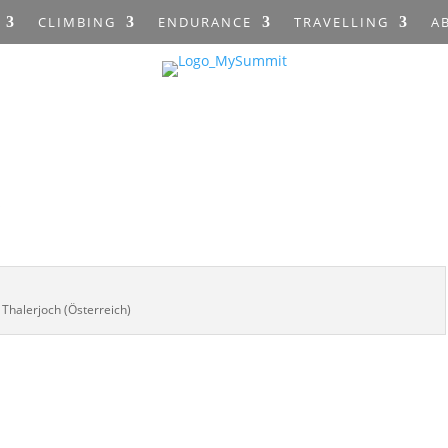
CLIMBING
ENDURANCE
TRAVELLING
A
s
Thalerjoch (Österreich)