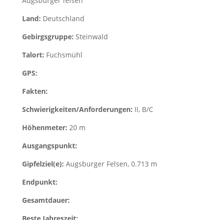
Augsburger felsen
Land:
Deutschland
Gebirgsgruppe:
Steinwald
Talort:
Fuchsmühl
GPS:
Fakten:
Schwierigkeiten/Anforderungen:
II, B/C
Höhenmeter:
20 m
Ausgangspunkt:
Gipfelziel(e):
Augsburger Felsen, 0.713 m
Endpunkt:
Gesamtdauer:
Beste Jahreszeit: