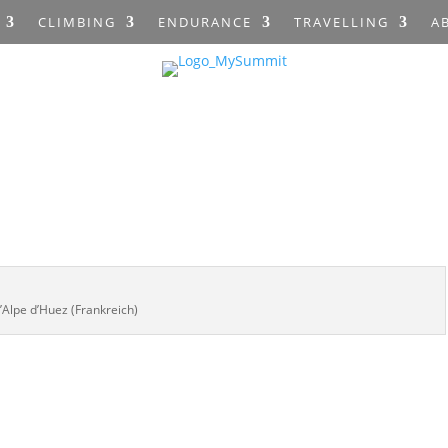
CLIMBING
ENDURANCE
TRAVELLING
A
’Alpe d’Huez (Frankreich)