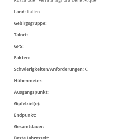
Ruzza oder Ferrata Signora Delle Acque
Land:
Italien
Gebirgsgruppe:
Talort:
GPS:
Fakten:
Schwierigkeiten/Anforderungen:
C
Höhenmeter:
Ausgangspunkt:
Gipfelziel(e):
Endpunkt:
Gesamtdauer:
Beste Jahreszeit: