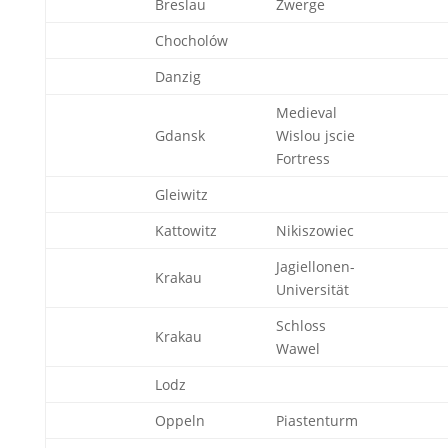
Breslau
Zwerge
Chocholów
Danzig
Medieval
Gdansk
Wislou jscie
Fortress
Gleiwitz
Kattowitz
Nikiszowiec
Jagiellonen-
Krakau
Universität
Schloss
Krakau
Wawel
Lodz
Oppeln
Piastenturm