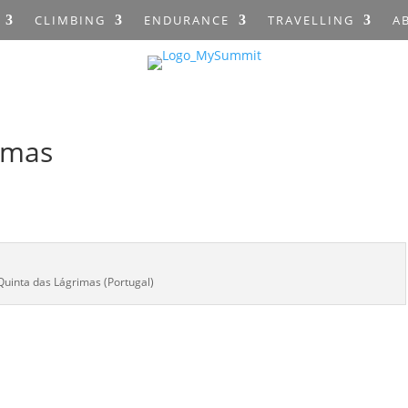
CLIMBING
ENDURANCE
TRAVELLING
A
imas
Quinta das Lágrimas (Portugal)