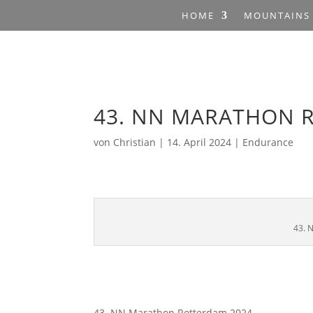
HOME
MOUNTAINS
43. NN MARATHON 
von
Christian
|
14. April 2024
|
Endurance
43. 
43. NN Marathon Rotterdam 2024