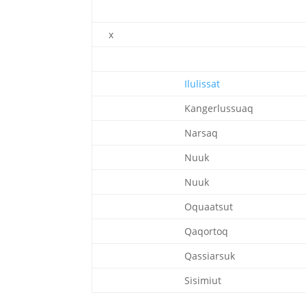
x
Ilulissat
Kangerlussuaq
Narsaq
Nuuk
Nuuk
Oquaatsut
Qaqortoq
Qassiarsuk
Sisimiut