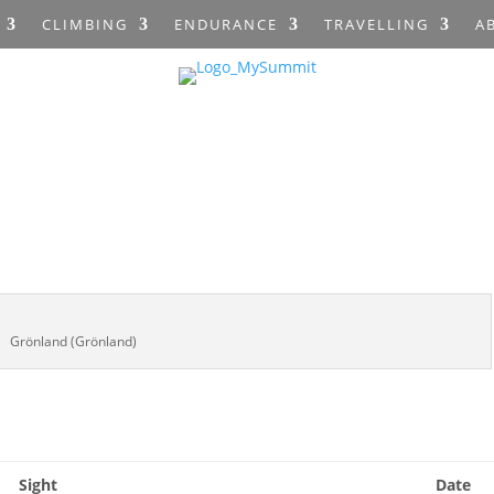
CLIMBING
ENDURANCE
TRAVELLING
A
Grönland (Grönland)
Sight
Date