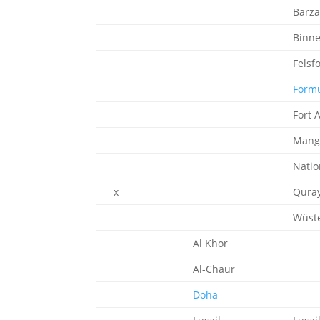
Barz
Binn
Felsf
Formu
Fort 
Mangr
Natio
x
Quray
Wüste
Al Khor
Al-Chaur
Doha