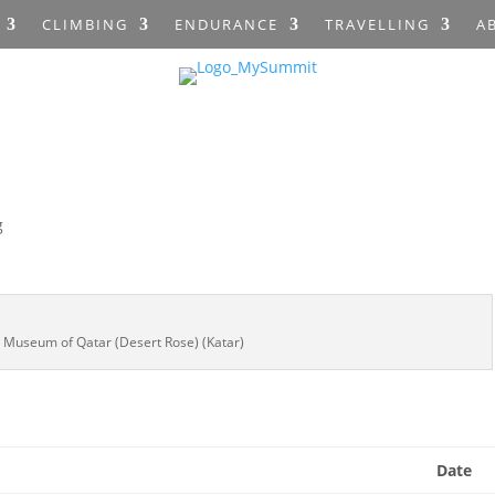
CLIMBING
ENDURANCE
TRAVELLING
A
g
 Museum of Qatar (Desert Rose) (Katar)
Date