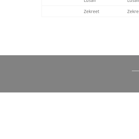
Lusail
Lusai
Zekreet
Zekre