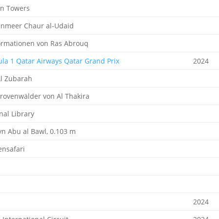
an Towers
enmeer Chaur al-Udaid
ormationen von Ras Abrouq
la 1 Qatar Airways Qatar Grand Prix
2024
Al Zubarah
ovenwälder von Al Thakira
nal Library
n Abu al Bawl, 0.103 m
nsafari
2024