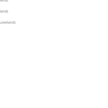
land)
land)
euseeland)