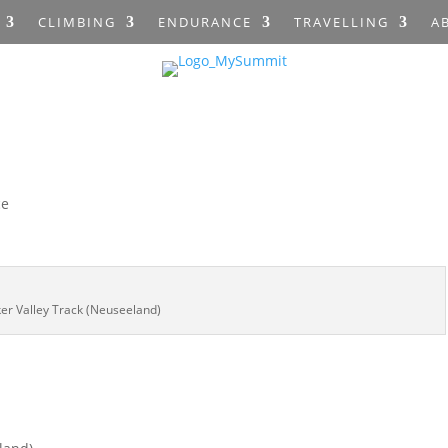
CLIMBING
ENDURANCE
TRAVELLING
A
ce
er Valley Track (Neuseeland)