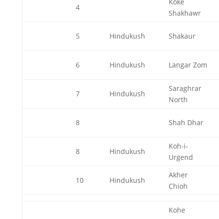
Koke
4
Shakhawr
5
Hindukush
Shakaur
6
Hindukush
Langar Zom
Saraghrar
7
Hindukush
North
8
Shah Dhar
Koh-i-
8
Hindukush
Urgend
Akher
10
Hindukush
Chioh
Kohe