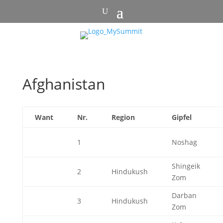
Afghanistan
Want
Nr.
Region
Gipfel
1
Noshag
Shingeik
2
Hindukush
Zom
Darban
3
Hindukush
Zom