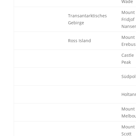
Wade
Mount
Transantarktisches
Fridjof
Gebirge
Nanse
Mount
Ross Island
Erebus
Castle
Peak
Südpol
Holtan
Mount
Melbo
Mount
Scott