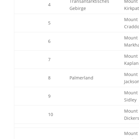
Transantarktisches
Mount
4
Gebirge
Kirkpat
Mount
5
Craddo
Mount
6
Markh
Mount
7
Kaplan
Mount
8
Palmerland
Jackso
Mount
9
Sidley
Mount
10
Dicker
Mount