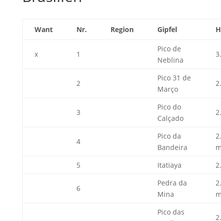
Want
Nr.
Region
Gipfel
H
Pico de
x
1
3
Neblina
Pico 31 de
2
2
Março
Pico do
3
2
Calçado
Pico da
2
4
Bandeira
5
Itatiaya
2
Pedra da
2
6
Mina
Pico das
2