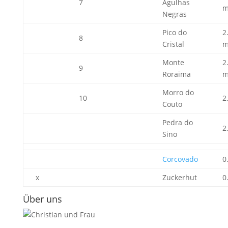
7
Agulhas
Negras
Pico do
2
8
Cristal
Monte
2
9
Roraima
Morro do
10
2
Couto
Pedra do
2
Sino
Corcovado
0
x
Zuckerhut
0
Über uns