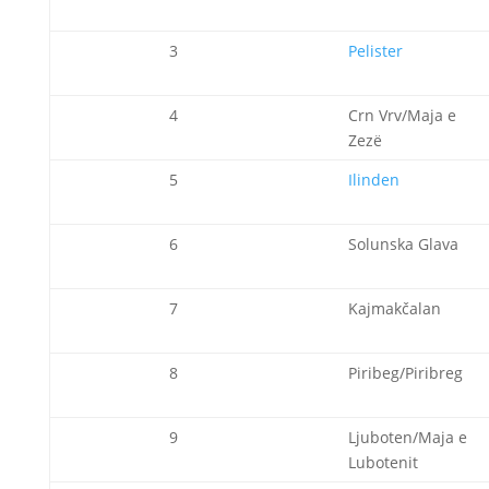
3
Pelister
4
Crn Vrv/Maja e
Zezë
5
Ilinden
6
Solunska Glava
7
Kajmakčalan
8
Piribeg/Piribreg
9
Ljuboten/Maja e
Lubotenit