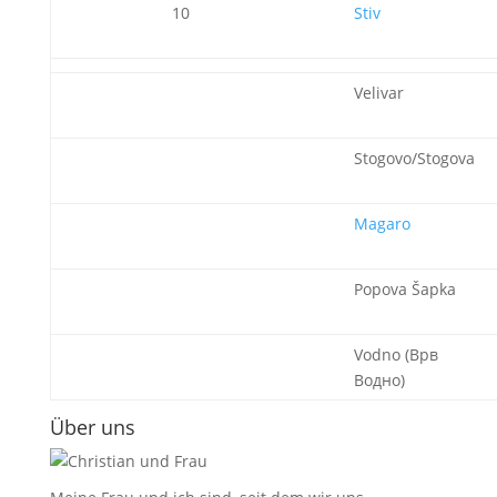
10
Stiv
Velivar
Stogovo/Stogova
Magaro
Popova Šapka
Vodno (Врв
Водно)
Über uns