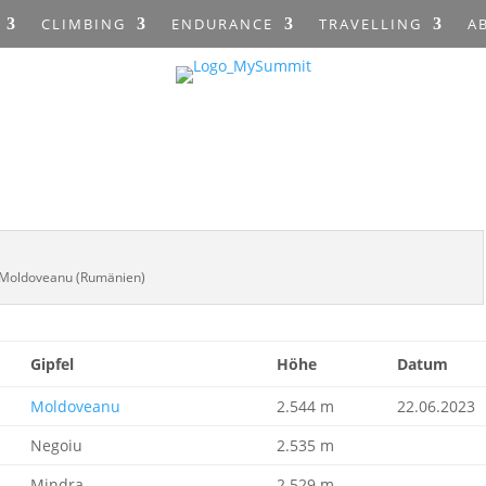
CLIMBING
ENDURANCE
TRAVELLING
A
Moldoveanu (Rumänien)
Gipfel
Höhe
Datum
Moldoveanu
2.544 m
22.06.2023
Negoiu
2.535 m
Mindra
2.529 m