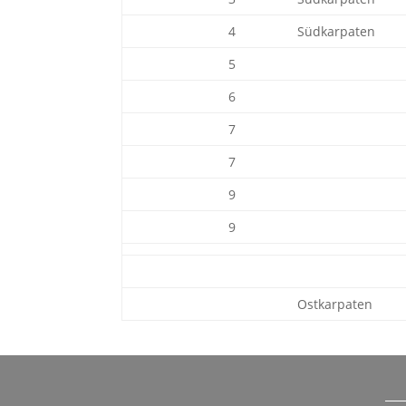
4
Südkarpaten
5
6
7
7
9
9
Ostkarpaten