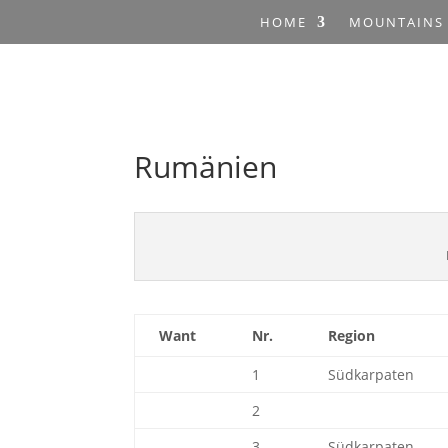
HOME
MOUNTAINS
Rumänien
Want
Nr.
Region
1
Südkarpaten
2
3
Südkarpaten