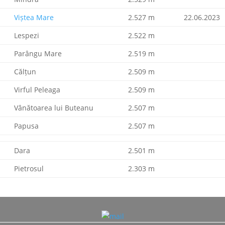
Viștea Mare
2.527 m
22.06.2023
Lespezi
2.522 m
Parângu Mare
2.519 m
Călțun
2.509 m
Virful Peleaga
2.509 m
Vânătoarea lui Buteanu
2.507 m
Papusa
2.507 m
Dara
2.501 m
Pietrosul
2.303 m