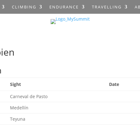
CLIMBING
ENDURANCE
TRAVELLING
A
bien
n
Sight
Date
Carneval de Pasto
Medellín
Teyuna