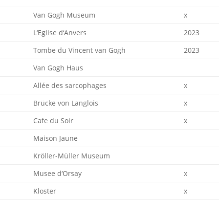
Van Gogh Museum
x
L‘Eglise d‘Anvers
2023
Tombe du Vincent van Gogh
2023
Van Gogh Haus
Allée des sarcophages
x
Brücke von Langlois
x
Cafe du Soir
x
Maison Jaune
Kröller-Müller Museum
Musee d‘Orsay
x
Kloster
x