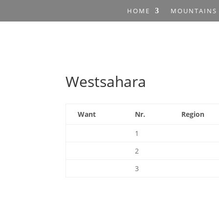
HOME
MOUNTAINS
Westsahara
Want
Nr.
Region
1
2
3