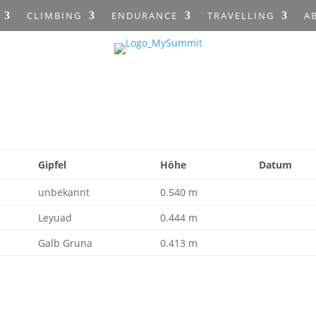
CLIMBING
ENDURANCE
TRAVELLING
A
Gipfel
Höhe
Datum
unbekannt
0.540 m
Leyuad
0.444 m
Galb Gruna
0.413 m