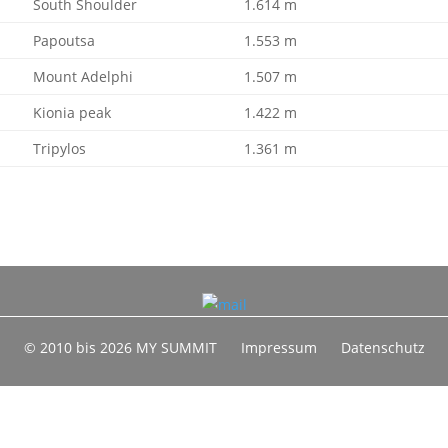
South Shoulder
1.614 m
Papoutsa
1.553 m
Mount Adelphi
1.507 m
Kionia peak
1.422 m
Tripylos
1.361 m
© 2010 bis 2026 MY SUMMIT
Impressum
Datenschutz