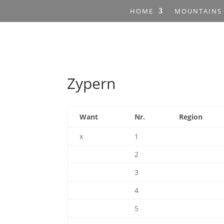
HOME
MOUNTAINS
Zypern
Want
Nr.
Region
x
1
2
3
4
5