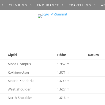
CLIMBING
ENDURANCE
TRAVELLING
A
Gipfel
Höhe
Datum
Mont Olympus
1.952 m
Kokkinorotsos
1.871 m
Makria Kondarka
1.699 m
West Shoulder
1.627 m
North Shoulder
1.616 m