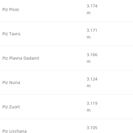
3.174
Piz Pisoc
m
3.171
Piz Tavrü
m
3.166
Piz Plavna Dadaint
m
3.124
Piz Nuna
m
3.119
Piz Zuort
m
3.105
Piz Lischana