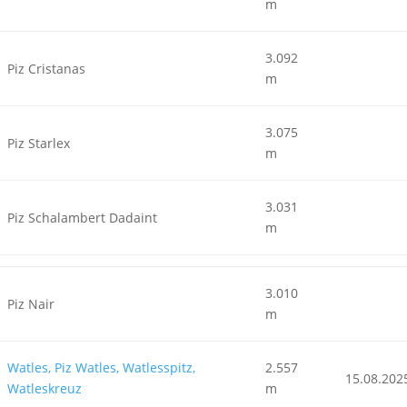
m
3.092
Piz Cristanas
m
3.075
Piz Starlex
m
3.031
Piz Schalambert Dadaint
m
3.010
Piz Nair
m
Watles, Piz Watles, Watlesspitz,
2.557
15.08.202
Watleskreuz
m