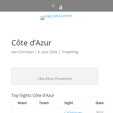
Côte d’Azur
von
Christian
|
6. Juni 2026
|
Travelling
Côte d’Azur (Frankreich)
Top-Sights Côte d'Azur
Want
Town
Sight
Date
Calanques
2021