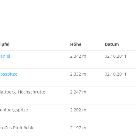
ipfel
Höhe
Datum
aniel
2.342 m
02.10.2011
psspitze
2.332 m
02.10.2011
lattberg, Hochschrutte
2.247 m
ohlbergspitze
2.202 m
roßes Pfuitjöchle
2.197 m