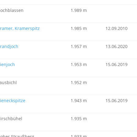
ochblassen
1.989 m
ramer, Kramerspitz
1.985 m
12.09.2010
randjoch
1.957 m
13.06.2020
ienjoch
1.953 m
15.06.2019
ausbichl
1.952 m
ieneckspitze
1.943 m
15.06.2019
irschbühel
1.935 m
oher Straußberg
1.933 m