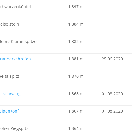
chwarzenköpfel
1.897 m
eiselstein
1.884 m
leine Klammspitze
1.882 m
randerschrofen
1.881 m
25.06.2020
eitalspitz
1.870 m
irschwang
1.868 m
01.08.2020
eigenkopf
1.867 m
01.08.2020
oher Ziegspitz
1.864 m