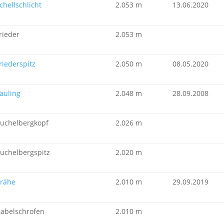
chellschlicht
2.053 m
13.06.2020
rieder
2.053 m
riederspitz
2.050 m
08.05.2020
äuling
2.048 m
28.09.2008
uchelbergkopf
2.026 m
uchelbergspitz
2.020 m
rähe
2.010 m
29.09.2019
abelschrofen
2.010 m