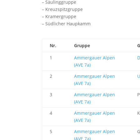
– Säulinggruppe
– Kreuzspitzgruppe
– Kramergruppe
– Südlicher Haupkamm
Nr.
Gruppe
G
1
Ammergauer Alpen
D
(AVE 7a)
2
Ammergauer Alpen
U
(AVE 7a)
3
Ammergauer Alpen
P
(AVE 7a)
4
Ammergauer Alpen
K
(AVE 7a)
5
Ammergauer Alpen
G
(AVE 7a)