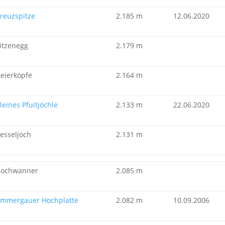
reuzspitze
2.185 m
12.06.2020
itzenegg
2.179 m
eierköpfe
2.164 m
leines Pfuitjöchle
2.133 m
22.06.2020
esseljoch
2.131 m
ochwanner
2.085 m
mmergauer Hochplatte
2.082 m
10.09.2006