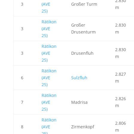
2.830
3
(AVE
Großer Turm
m
25)
Rätikon
Großer
2.830
3
(AVE
Drusenturm
m
25)
Rätikon
2.830
3
(AVE
Drusenfluh
m
25)
Rätikon
2.827
6
(AVE
Sulzfluh
m
25)
Rätikon
2.826
7
(AVE
Madrisa
m
25)
Rätikon
2.806
8
(AVE
Zirmenkopf
m
25)