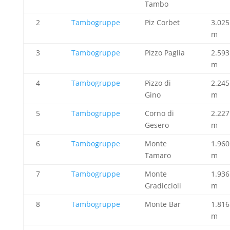
Tambo
2
Tambogruppe
Piz Corbet
3.025
m
3
Tambogruppe
Pizzo Paglia
2.593
m
4
Tambogruppe
Pizzo di
2.245
Gino
m
5
Tambogruppe
Corno di
2.227
Gesero
m
6
Tambogruppe
Monte
1.960
Tamaro
m
7
Tambogruppe
Monte
1.936
Gradiccioli
m
8
Tambogruppe
Monte Bar
1.816
m