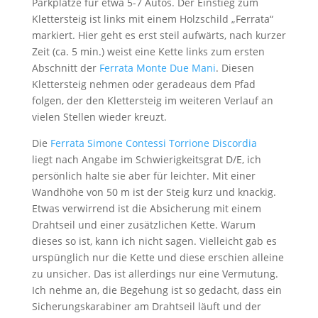
Parkplätze für etwa 5-7 Autos. Der Einstieg zum
Klettersteig ist links mit einem Holzschild „Ferrata“
markiert. Hier geht es erst steil aufwärts, nach kurzer
Zeit (ca. 5 min.) weist eine Kette links zum ersten
Abschnitt der
Ferrata Monte Due Mani
. Diesen
Klettersteig nehmen oder geradeaus dem Pfad
folgen, der den Klettersteig im weiteren Verlauf an
vielen Stellen wieder kreuzt.
Die
Ferrata Simone Contessi Torrione Discordia
liegt nach Angabe im Schwierigkeitsgrat D/E, ich
persönlich halte sie aber für leichter. Mit einer
Wandhöhe von 50 m ist der Steig kurz und knackig.
Etwas verwirrend ist die Absicherung mit einem
Drahtseil und einer zusätzlichen Kette. Warum
dieses so ist, kann ich nicht sagen. Vielleicht gab es
urspünglich nur die Kette und diese erschien alleine
zu unsicher. Das ist allerdings nur eine Vermutung.
Ich nehme an, die Begehung ist so gedacht, dass ein
Sicherungskarabiner am Drahtseil läuft und der