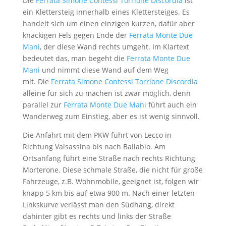
Die
Ferrata Simone Contessi Torrione Discordia
ist
ein Klettersteig innerhalb eines Klettersteiges. Es
handelt sich um einen einzigen kurzen, dafür aber
knackigen Fels gegen Ende der
Ferrata Monte Due
Mani
, der diese Wand rechts umgeht. Im Klartext
bedeutet das, man begeht die
Ferrata Monte Due
Mani
und nimmt diese Wand auf dem Weg
mit. Die
Ferrata Simone Contessi Torrione Discordia
alleine für sich zu machen ist zwar möglich, denn
parallel zur
Ferrata Monte Due Mani
führt auch ein
Wanderweg zum Einstieg, aber es ist wenig sinnvoll.
Die Anfahrt mit dem PKW führt von Lecco in
Richtung Valsassina bis nach Ballabio. Am
Ortsanfang führt eine Straße nach rechts Richtung
Morterone. Diese schmale Straße, die nicht für große
Fahrzeuge, z.B. Wohnmobile, geeignet ist, folgen wir
knapp 5 km bis auf etwa 900 m. Nach einer letzten
Linkskurve verlässt man den Südhang, direkt
dahinter gibt es rechts und links der Straße